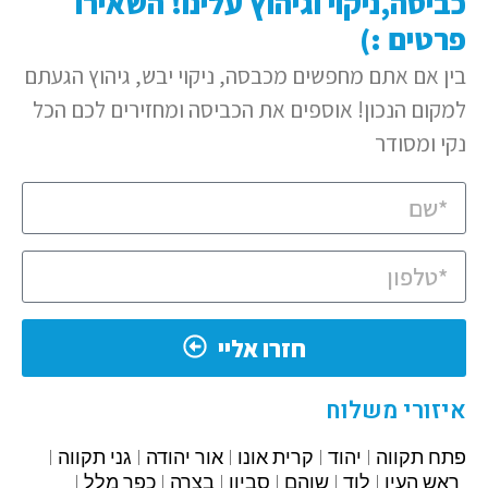
כביסה,ניקוי וגיהוץ עלינו! השאירו
פרטים :)
בין אם אתם מחפשים מכבסה, ניקוי יבש, גיהוץ הגעתם
למקום הנכון! אוספים את הכביסה ומחזירים לכם הכל
נקי ומסודר
חזרו אליי
איזורי משלוח
פתח תקווה
יהוד
קרית אונו
אור יהודה
גני תקווה
ראש העין
לוד
שוהם
סביון
בצרה
כפר מלל