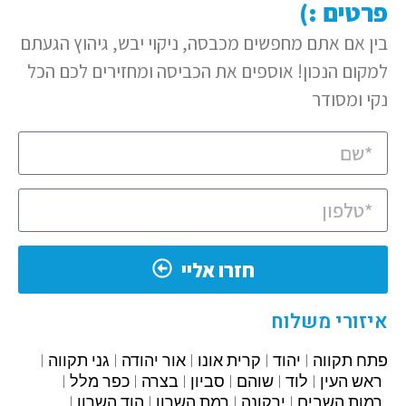
פרטים :)
בין אם אתם מחפשים מכבסה, ניקוי יבש, גיהוץ הגעתם
למקום הנכון! אוספים את הכביסה ומחזירים לכם הכל
נקי ומסודר
חזרו אליי
איזורי משלוח
פתח תקווה
יהוד
קרית אונו
אור יהודה
גני תקווה
ראש העין
לוד
שוהם
סביון
בצרה
כפר מלל
רמות השבים
ירקונה
רמת השרון
הוד השרון